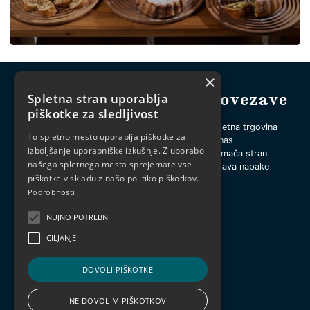
×
Kontakt
Povezave
Spletna stran uporablja
piškotke za sledljivost
BLEJSKI OTOK D.O.O
Spletna trgovina
To spletno mesto uporablja piškotke za
SLOVENSKI TRG 1
O nas
izboljšanje uporabniške izkušnje. Z uporabo
4260 BLED
Domača stran
našega spletnega mesta sprejemate vse
Prijava napake
piškotke v skladu z našo politiko piškotkov.
+386 4 576 79 79
info@blejskiotok.si
Podrobnosti
NUJNO POTREBNI
CILJANJE
DOVOLI PIŠKOTKE
NE DOVOLIM PIŠKOTKOV